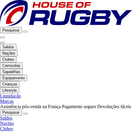
Pesquisar
Saldos
Nações
Clubes
Camisolas
Sapatilhas
Equipamento
Crianças
Lifestyle
Liquidação
Marcas
Assistência pós-venda na França
Pagamento seguro
Devoluções fáceis
Pesquisar
Saldos
Nações
Clubes