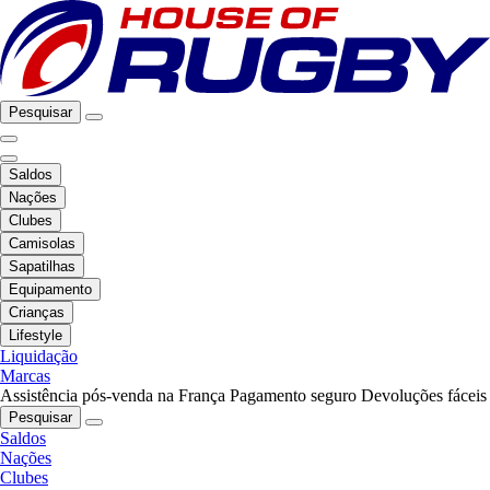
Pesquisar
Saldos
Nações
Clubes
Camisolas
Sapatilhas
Equipamento
Crianças
Lifestyle
Liquidação
Marcas
Assistência pós-venda na França
Pagamento seguro
Devoluções fáceis
Pesquisar
Saldos
Nações
Clubes