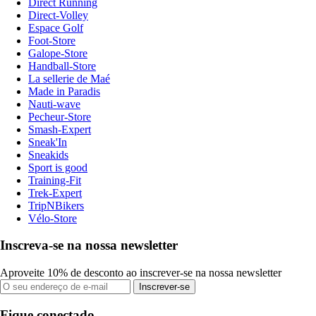
Direct Running
Direct-Volley
Espace Golf
Foot-Store
Galope-Store
Handball-Store
La sellerie de Maé
Made in Paradis
Nauti-wave
Pecheur-Store
Smash-Expert
Sneak'In
Sneakids
Sport is good
Training-Fit
Trek-Expert
TripNBikers
Vélo-Store
Inscreva-se na nossa newsletter
Aproveite 10% de desconto ao inscrever-se na nossa newsletter
Inscrever-se
Fique conectado