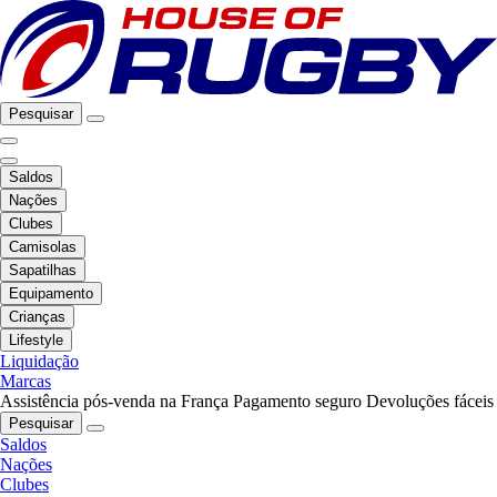
Pesquisar
Saldos
Nações
Clubes
Camisolas
Sapatilhas
Equipamento
Crianças
Lifestyle
Liquidação
Marcas
Assistência pós-venda na França
Pagamento seguro
Devoluções fáceis
Pesquisar
Saldos
Nações
Clubes