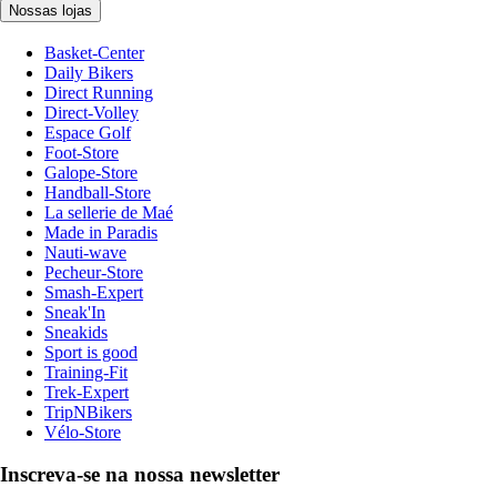
Nossas lojas
Basket-Center
Daily Bikers
Direct Running
Direct-Volley
Espace Golf
Foot-Store
Galope-Store
Handball-Store
La sellerie de Maé
Made in Paradis
Nauti-wave
Pecheur-Store
Smash-Expert
Sneak'In
Sneakids
Sport is good
Training-Fit
Trek-Expert
TripNBikers
Vélo-Store
Inscreva-se na nossa newsletter