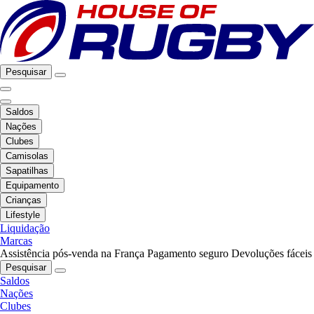
Pesquisar
Saldos
Nações
Clubes
Camisolas
Sapatilhas
Equipamento
Crianças
Lifestyle
Liquidação
Marcas
Assistência pós-venda na França
Pagamento seguro
Devoluções fáceis
Pesquisar
Saldos
Nações
Clubes