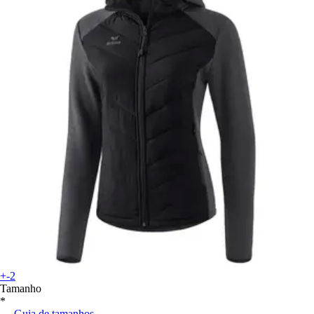
+-2
Tamanho
*
Guia de tamanhos