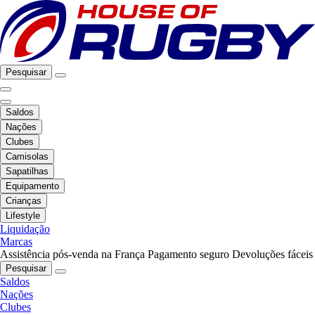
Pesquisar
Saldos
Nações
Clubes
Camisolas
Sapatilhas
Equipamento
Crianças
Lifestyle
Liquidação
Marcas
Assistência pós-venda na França
Pagamento seguro
Devoluções fáceis
Pesquisar
Saldos
Nações
Clubes