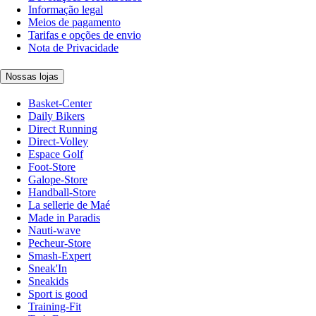
Informação legal
Meios de pagamento
Tarifas e opções de envio
Nota de Privacidade
Nossas lojas
Basket-Center
Daily Bikers
Direct Running
Direct-Volley
Espace Golf
Foot-Store
Galope-Store
Handball-Store
La sellerie de Maé
Made in Paradis
Nauti-wave
Pecheur-Store
Smash-Expert
Sneak'In
Sneakids
Sport is good
Training-Fit