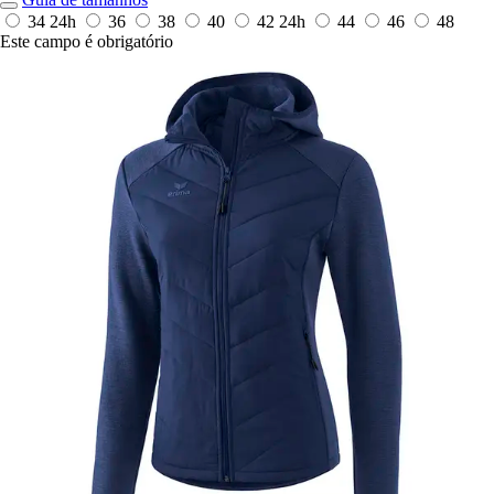
34
24h
36
38
40
42
24h
44
46
48
Este campo é obrigatório