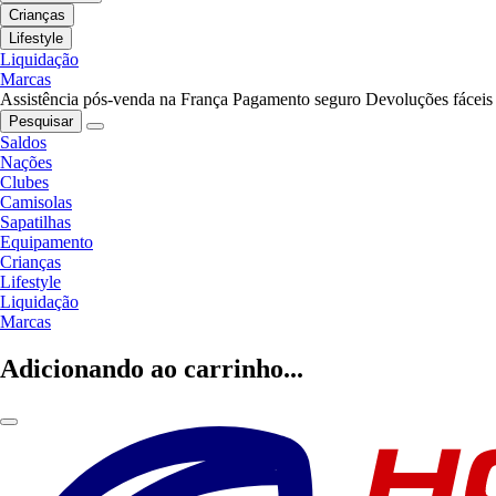
Crianças
Lifestyle
Liquidação
Marcas
Assistência pós-venda na França
Pagamento seguro
Devoluções fáceis
Pesquisar
Saldos
Nações
Clubes
Camisolas
Sapatilhas
Equipamento
Crianças
Lifestyle
Liquidação
Marcas
Adicionando ao carrinho...