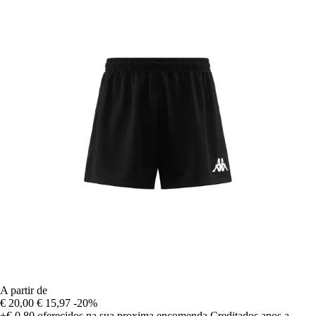
A partir de
€ 20,00
€ 15,97
-20%
+€ 0,80
oferecidos na sua proxima encomenda
Creditados apos a