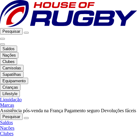
Pesquisar
Saldos
Nações
Clubes
Camisolas
Sapatilhas
Equipamento
Crianças
Lifestyle
Liquidação
Marcas
Assistência pós-venda na França
Pagamento seguro
Devoluções fáceis
Pesquisar
Saldos
Nações
Clubes