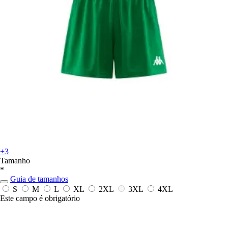
+3
Tamanho
*
Guia de tamanhos
S
M
L
XL
2XL
3XL
4XL
Este campo é obrigatório