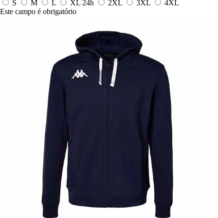
S
M
L
XL
24h
2XL
3XL
4XL
Este campo é obrigatório