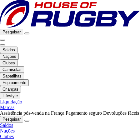
Pesquisar
Saldos
Nações
Clubes
Camisolas
Sapatilhas
Equipamento
Crianças
Lifestyle
Liquidação
Marcas
Assistência pós-venda na França
Pagamento seguro
Devoluções fáceis
Pesquisar
Saldos
Nações
Clubes