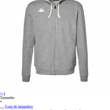
+-1
Tamanho
*
Guia de tamanhos