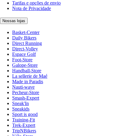
Tarifas e opções de envio
Nota de Privacidade
Nossas lojas
Basket-Center
Daily Bikers
Direct Running
Direct-Volley
Espace Golf
Foot-Store
Galope-Store
Handball-Store
La sellerie de Maé
Made in Paradis
Nauti-wave
Pecheur-Store
Smash-Expert
Sneak'In
Sneakids
Sport is good
Training-Fit
Trek-Expert
TripNBikers