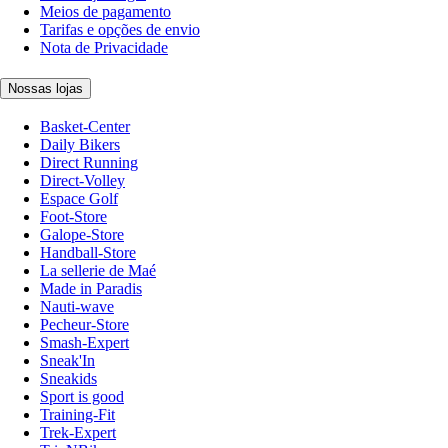
Meios de pagamento
Tarifas e opções de envio
Nota de Privacidade
Nossas lojas
Basket-Center
Daily Bikers
Direct Running
Direct-Volley
Espace Golf
Foot-Store
Galope-Store
Handball-Store
La sellerie de Maé
Made in Paradis
Nauti-wave
Pecheur-Store
Smash-Expert
Sneak'In
Sneakids
Sport is good
Training-Fit
Trek-Expert