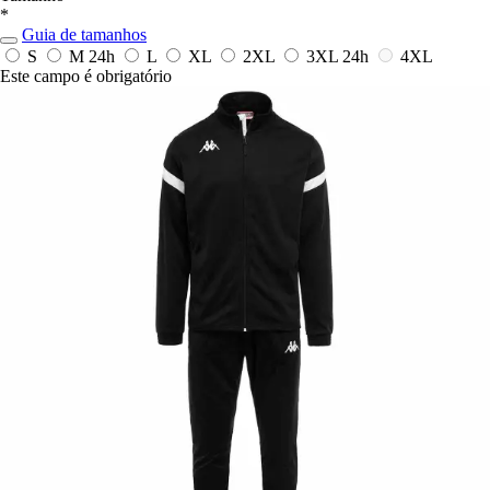
*
Guia de tamanhos
S
M
24h
L
XL
2XL
3XL
24h
4XL
Este campo é obrigatório