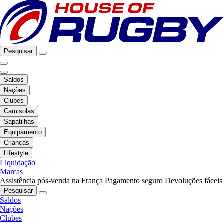
Pesquisar
Saldos
Nações
Clubes
Camisolas
Sapatilhas
Equipamento
Crianças
Lifestyle
Liquidação
Marcas
Assistência pós-venda na França
Pagamento seguro
Devoluções fáceis
Pesquisar
Saldos
Nações
Clubes