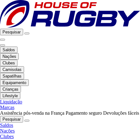
Pesquisar
Saldos
Nações
Clubes
Camisolas
Sapatilhas
Equipamento
Crianças
Lifestyle
Liquidação
Marcas
Assistência pós-venda na França
Pagamento seguro
Devoluções fáceis
Pesquisar
Saldos
Nações
Clubes