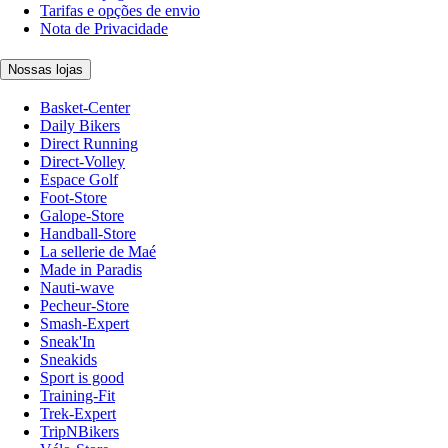
Tarifas e opções de envio
Nota de Privacidade
Nossas lojas
Basket-Center
Daily Bikers
Direct Running
Direct-Volley
Espace Golf
Foot-Store
Galope-Store
Handball-Store
La sellerie de Maé
Made in Paradis
Nauti-wave
Pecheur-Store
Smash-Expert
Sneak'In
Sneakids
Sport is good
Training-Fit
Trek-Expert
TripNBikers