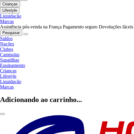
Crianças
Lifestyle
Liquidação
Marcas
Assistência pós-venda na França
Pagamento seguro
Devoluções fáceis
Pesquisar
Saldos
Nações
Clubes
Camisolas
Sapatilhas
Equipamento
Crianças
Lifestyle
Liquidação
Marcas
Adicionando ao carrinho...