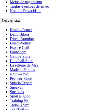
Meios de pagamento
Tarifas e opções de envio
Nota de Privacidade
Nossas lojas
Basket-Center
Daily Bikers
Direct Running
Direct-Volley
Espace Golf
Foot-Store
Galope-Store
Handball-Store
La sellerie de Maé
Made in Paradis
Nauti-wave
Pecheur-Store
Smash-Expert
Sneak'In
Sneakids
Sport is good
Training-Fit
Trek-Expert
TripNBikers