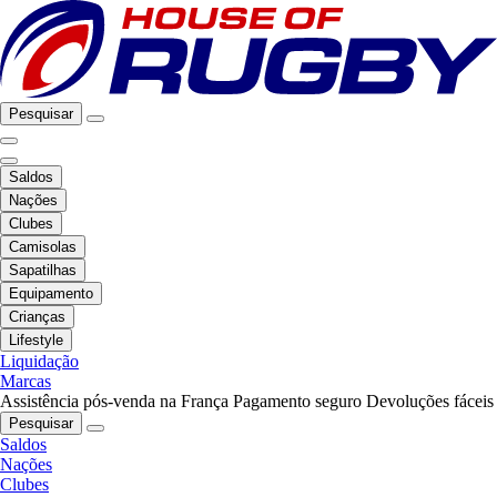
Pesquisar
Saldos
Nações
Clubes
Camisolas
Sapatilhas
Equipamento
Crianças
Lifestyle
Liquidação
Marcas
Assistência pós-venda na França
Pagamento seguro
Devoluções fáceis
Pesquisar
Saldos
Nações
Clubes