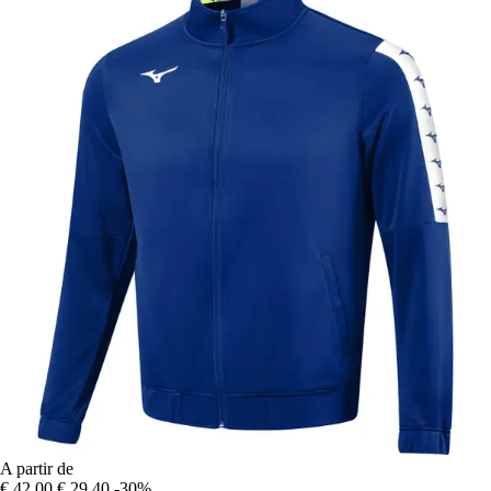
A partir de
€ 42,00
€ 29,40
-30%