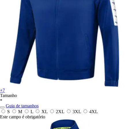
+7
Tamanho
*
Guia de tamanhos
S
M
L
XL
2XL
3XL
4XL
Este campo é obrigatório