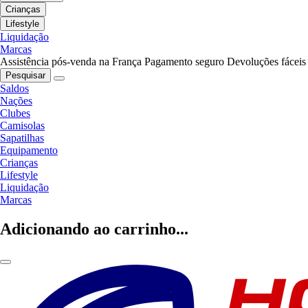
Crianças
Lifestyle
Liquidação
Marcas
Assistência pós-venda na França
Pagamento seguro
Devoluções fáceis
Pesquisar
Saldos
Nações
Clubes
Camisolas
Sapatilhas
Equipamento
Crianças
Lifestyle
Liquidação
Marcas
Adicionando ao carrinho...