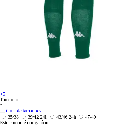
+5
Tamanho
*
Guia de tamanhos
35/38
39/42
24h
43/46
24h
47/49
Este campo é obrigatório