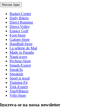
Nossas lojas
Basket-Center
Daily Bikers
Direct Running
Direct-Volley
Espace Golf
Foot-Store
Galope-Store
Handball-Store
La sellerie de Maé
Made in Paradis
Nauti-wave
Pecheur-Store
Smash-Expert
Sneak'In
Sneakids
Sport is good
Training-Fit
Trek-Expert
TripNBikers
Vélo-Store
Inscreva-se na nossa newsletter