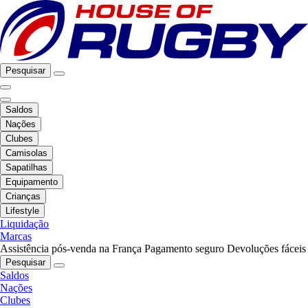
Pesquisar
Saldos
Nações
Clubes
Camisolas
Sapatilhas
Equipamento
Crianças
Lifestyle
Liquidação
Marcas
Assistência pós-venda na França
Pagamento seguro
Devoluções fáceis
Pesquisar
Saldos
Nações
Clubes