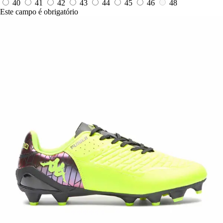
40
41
42
43
44
45
46
48
Este campo é obrigatório