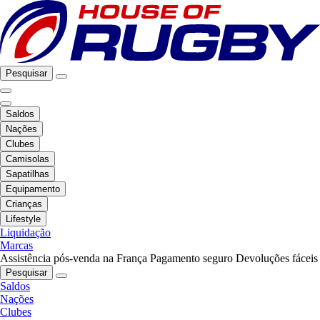
Pesquisar
Saldos
Nações
Clubes
Camisolas
Sapatilhas
Equipamento
Crianças
Lifestyle
Liquidação
Marcas
Assistência pós-venda na França
Pagamento seguro
Devoluções fáceis
Pesquisar
Saldos
Nações
Clubes