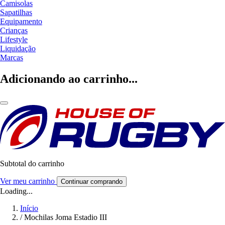
Camisolas
Sapatilhas
Equipamento
Crianças
Lifestyle
Liquidação
Marcas
Adicionando ao carrinho...
Subtotal do carrinho
Ver meu carrinho
Continuar comprando
Loading...
Início
/
Mochilas Joma Estadio III