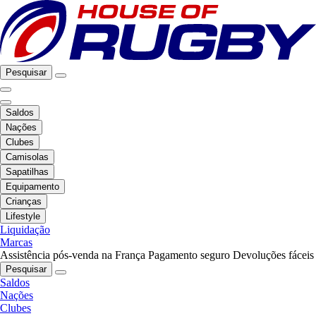
Pesquisar
Saldos
Nações
Clubes
Camisolas
Sapatilhas
Equipamento
Crianças
Lifestyle
Liquidação
Marcas
Assistência pós-venda na França
Pagamento seguro
Devoluções fáceis
Pesquisar
Saldos
Nações
Clubes