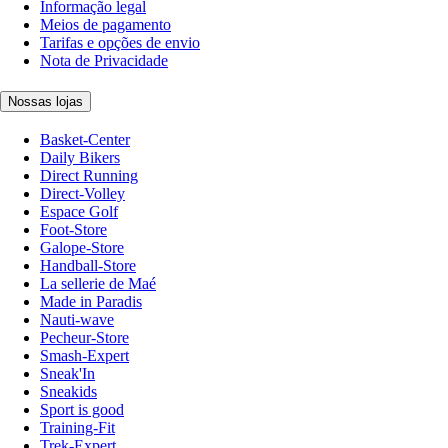
Informação legal
Meios de pagamento
Tarifas e opções de envio
Nota de Privacidade
Nossas lojas
Basket-Center
Daily Bikers
Direct Running
Direct-Volley
Espace Golf
Foot-Store
Galope-Store
Handball-Store
La sellerie de Maé
Made in Paradis
Nauti-wave
Pecheur-Store
Smash-Expert
Sneak'In
Sneakids
Sport is good
Training-Fit
Trek-Expert