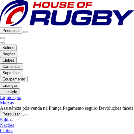
Pesquisar
Saldos
Nações
Clubes
Camisolas
Sapatilhas
Equipamento
Crianças
Lifestyle
Liquidação
Marcas
Assistência pós-venda na França
Pagamento seguro
Devoluções fáceis
Pesquisar
Saldos
Nações
Clubes