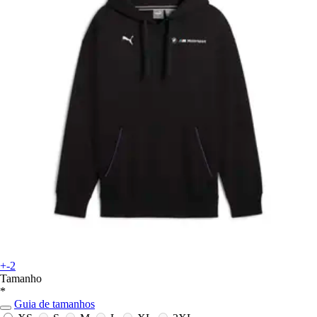
+-2
Tamanho
*
Guia de tamanhos