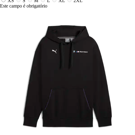
XS
S
M
L
XL
2XL
Este campo é obrigatório