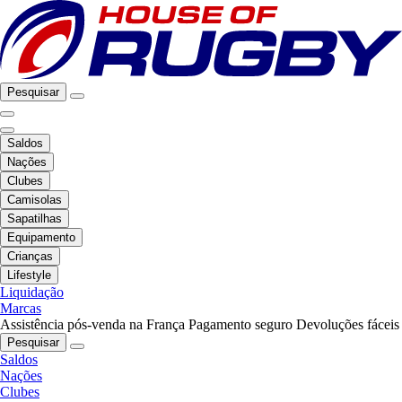
Pesquisar
Saldos
Nações
Clubes
Camisolas
Sapatilhas
Equipamento
Crianças
Lifestyle
Liquidação
Marcas
Assistência pós-venda na França
Pagamento seguro
Devoluções fáceis
Pesquisar
Saldos
Nações
Clubes