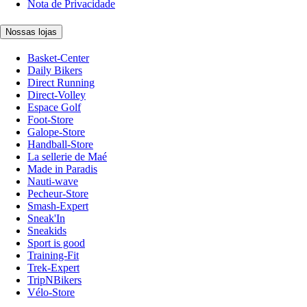
Nota de Privacidade
Nossas lojas
Basket-Center
Daily Bikers
Direct Running
Direct-Volley
Espace Golf
Foot-Store
Galope-Store
Handball-Store
La sellerie de Maé
Made in Paradis
Nauti-wave
Pecheur-Store
Smash-Expert
Sneak'In
Sneakids
Sport is good
Training-Fit
Trek-Expert
TripNBikers
Vélo-Store