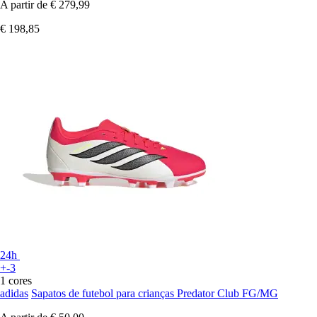
A partir de
€ 279,99
€ 198,85
24h
+-3
1 cores
adidas
Sapatos de futebol para crianças Predator Club FG/MG