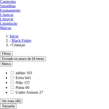
Camisolas
Sapatilhas
Equipamento
Crianças
Lifestyle
Liquidação
Marcas
Início
/
Black Friday
/
Crianças
Filtros
Enviado no prazo de 24 horas
Marca
adidas
103
Errea
643
Nike
157
Puma
60
Under Armour
27
Ver mais
(45)
Tamanho