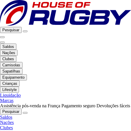
Pesquisar
Saldos
Nações
Clubes
Camisolas
Sapatilhas
Equipamento
Crianças
Lifestyle
Liquidação
Marcas
Assistência pós-venda na França
Pagamento seguro
Devoluções fáceis
Pesquisar
Saldos
Nações
Clubes