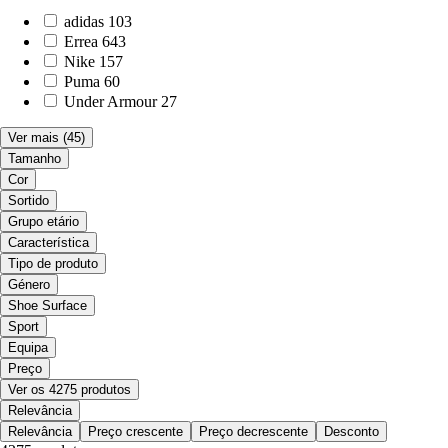
adidas
103
Errea
643
Nike
157
Puma
60
Under Armour
27
Ver mais
(45)
Tamanho
Cor
Sortido
Grupo etário
Característica
Tipo de produto
Género
Shoe Surface
Sport
Equipa
Preço
Ver os 4275 produtos
Relevância
Relevância
Preço crescente
Preço decrescente
Desconto