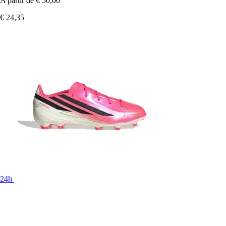
A partir de
€ 50,00
€ 24,35
24h