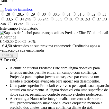
Tamanho
*
Guia de tamanhos
28
28,5
29
30
30,5
31
31,5
32
33
33,5
34
24h
35
24h
35,5
36
36 2/3
37 1/3
24h
38
24h
38 2/3
Este campo é obrigatório
A partir de
€ 140,00
€ 90,05
-36%
+€ 4,50
oferecidos na sua proxima encomenda
Creditados apos a
validacao da sua encomenda
Loading...
Descrição
A chute de futebol Predator Elite com língua dobrável para
terrenos macios permite entrar em campo com confiança.
Projetada para inspirar jovens atletas, este par combina um
legado e tecnologia avançada para apoiar seu desempenho.
Uma parte superior Primeknit envolve o pé e apoia sua expansão
natural em movimento. A língua dobrável cria uma superfície de
golpe suave, permitindo controle preciso e chutes poderosos.
A tecnologia Nanostrike integra malha com zonas de retorno
tátil, proporcionando suavidade e leveza enquanto melhora a
precisão dos chutes para mais confiança diante do gol.