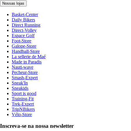
Nossas lojas
Basket-Center
Daily Bikers
Direct Running
Direct-Volley
Espace Golf
Foot-Store
Galope-Store
Handball-Store
La sellerie de Maé
Made in Paradis
Nauti-wave
Pecheur-Store
Smash-Expert
Sneak'In
Sneakids
Sport is good
Training-Fit
Trek-Expert
TripNBikers
Vélo-Store
Inscreva-se na nossa newsletter