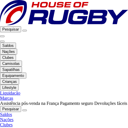
Pesquisar
Saldos
Nações
Clubes
Camisolas
Sapatilhas
Equipamento
Crianças
Lifestyle
Liquidação
Marcas
Assistência pós-venda na França
Pagamento seguro
Devoluções fáceis
Pesquisar
Saldos
Nações
Clubes