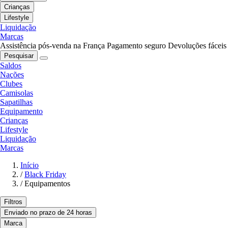
Crianças
Lifestyle
Liquidação
Marcas
Assistência pós-venda na França
Pagamento seguro
Devoluções fáceis
Pesquisar
Saldos
Nações
Clubes
Camisolas
Sapatilhas
Equipamento
Crianças
Lifestyle
Liquidação
Marcas
Início
/
Black Friday
/
Equipamentos
Filtros
Enviado no prazo de 24 horas
Marca