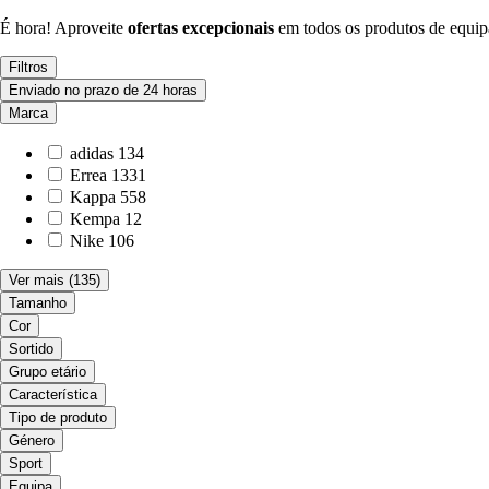
É hora! Aproveite
ofertas excepcionais
em todos os produtos de equi
Filtros
Enviado no prazo de 24 horas
Marca
adidas
134
Errea
1331
Kappa
558
Kempa
12
Nike
106
Ver mais
(135)
Tamanho
Cor
Sortido
Grupo etário
Característica
Tipo de produto
Género
Sport
Equipa