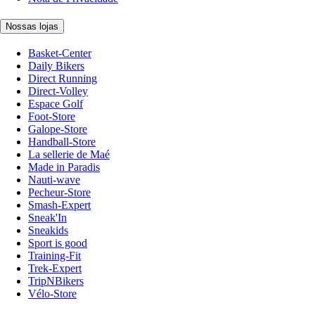
Nossas lojas
Basket-Center
Daily Bikers
Direct Running
Direct-Volley
Espace Golf
Foot-Store
Galope-Store
Handball-Store
La sellerie de Maé
Made in Paradis
Nauti-wave
Pecheur-Store
Smash-Expert
Sneak'In
Sneakids
Sport is good
Training-Fit
Trek-Expert
TripNBikers
Vélo-Store