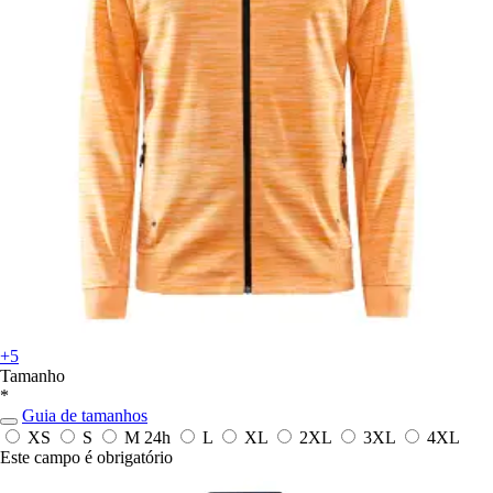
+5
Tamanho
*
Guia de tamanhos
XS
S
M
24h
L
XL
2XL
3XL
4XL
Este campo é obrigatório