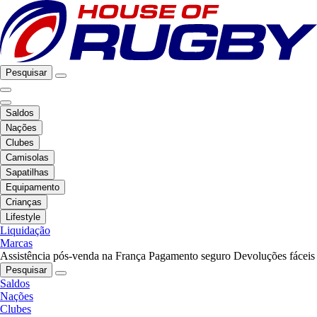
Pesquisar
Saldos
Nações
Clubes
Camisolas
Sapatilhas
Equipamento
Crianças
Lifestyle
Liquidação
Marcas
Assistência pós-venda na França
Pagamento seguro
Devoluções fáceis
Pesquisar
Saldos
Nações
Clubes