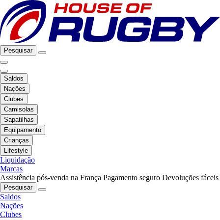
Pesquisar
Saldos
Nações
Clubes
Camisolas
Sapatilhas
Equipamento
Crianças
Lifestyle
Liquidação
Marcas
Assistência pós-venda na França
Pagamento seguro
Devoluções fáceis
Pesquisar
Saldos
Nações
Clubes