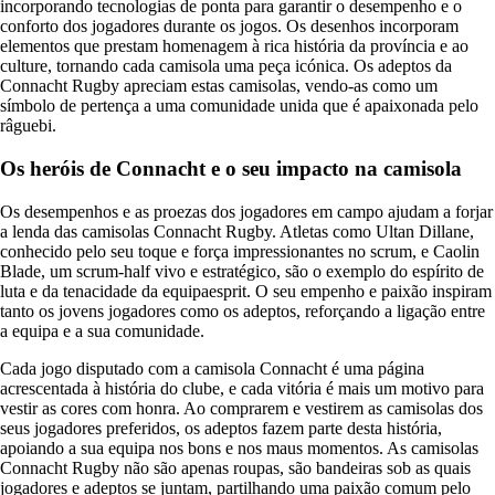
incorporando tecnologias de ponta para garantir o desempenho e o
conforto dos jogadores durante os jogos. Os desenhos incorporam
elementos que prestam homenagem à rica história da província e ao
culture, tornando cada camisola uma peça icónica. Os adeptos da
Connacht Rugby apreciam estas camisolas, vendo-as como um
símbolo de pertença a uma comunidade unida que é apaixonada pelo
râguebi.
Os heróis de Connacht e o seu impacto na camisola
Os desempenhos e as proezas dos jogadores em campo ajudam a forjar
a lenda das camisolas Connacht Rugby. Atletas como Ultan Dillane,
conhecido pelo seu toque e força impressionantes no scrum, e Caolin
Blade, um scrum-half vivo e estratégico, são o exemplo do espírito de
luta e da tenacidade da equipaesprit. O seu empenho e paixão inspiram
tanto os jovens jogadores como os adeptos, reforçando a ligação entre
a equipa e a sua comunidade.
Cada jogo disputado com a camisola Connacht é uma página
acrescentada à história do clube, e cada vitória é mais um motivo para
vestir as cores com honra. Ao comprarem e vestirem as camisolas dos
seus jogadores preferidos, os adeptos fazem parte desta história,
apoiando a sua equipa nos bons e nos maus momentos. As camisolas
Connacht Rugby não são apenas roupas, são bandeiras sob as quais
jogadores e adeptos se juntam, partilhando uma paixão comum pelo