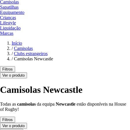
Camisolas
Sapatilhas
Equipamento
Crianças
Lifestyle
Liquidação
Marcas
Início
/
Camisolas
/
Clubs estrangeiros
/
Camisolas Newcastle
Filtros
Ver o produto
Camisolas Newcastle
Todas as
camisolas
da equipa
Newcastle
estão disponíveis na House
of Rugby!
Filtros
Ver o produto