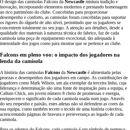
O design das camisolas Falcons da
Newcastle
mistura tradição e
inovação, incorporando elementos modernos e prestando homenagem
ao rico património do clube. Concebidas para proporcionar
desempenho e conforto, as camisolas foram concebidas para suportar
os rigores do râguebi de alto nível, permitindo que os jogadores se
concentrem totalmente no seu jogo. A atenção aos detalhes, desde a
qualidade dos materiais à natureza técnica do fabrico, faz de cada
camisola uma peça de equipamento excecional, tão adequada à
intensidade dos jogos como para mostrar que se pertence ao clube.
Falcons em pleno voo: o impacto dos jogadores na
lenda da camisola
A história das camisolas
Falcons
da
Newcastle
é alimentada pelas
proezas e desempenhos dos jogadores em campo. As contribuições de
jogadores como Mark Wilson, um ala exemplar da terceira linha, cuja
liderança e determinação são uma fonte de inspiração para a equipa, e
Callum Chick, um jovem número 8 cheio de promessas e energia,
enriquecem o significado de cada camisola usada num jogo. Através
do seu empenho e paixão, estes atletas não só defendem as cores da
sua equipa, como também tecem o tecido de uma história colectiva,
acrescentando páginas de bravura e perseverança ao legado de cada
camisola.
Para os adeptos do Falcons, cada camisola é um símbolo de pertença,