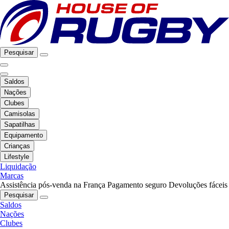
Pesquisar
Saldos
Nações
Clubes
Camisolas
Sapatilhas
Equipamento
Crianças
Lifestyle
Liquidação
Marcas
Assistência pós-venda na França
Pagamento seguro
Devoluções fáceis
Pesquisar
Saldos
Nações
Clubes