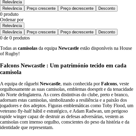
Relevância
Relevância
Preço crescente
Preço decrescente
Desconto
0 produto
Ordenar por
Relevância
Relevância
Preço crescente
Preço decrescente
Desconto
0 de 0 produtos
Todas as
camisolas
da equipa
Newcastle
estão disponíveis na House
of Rugby!
Falcons Newcastle : Um património tecido em cada
camisola
A equipa de râguebi
Newcastle
, mais conhecida por
Falcons
, veste
orgulhosamente as suas camisolas, emblemas doesprit e da tenacidade
do Norte deInglaterra. As cores distintivas do clube, preto e branco,
adornam estas camisolas, simbolizando a resiliência e a paixão dos
jogadores e dos adeptos. Figuras emblemáticas como Toby Flood, um
veterano fly-half hábil e estratégico, e Adam Radwan, um perigoso
rapide winger capaz de destruir as defesas adversárias, vestem as
camisolas com imenso orgulho, conscientes do peso da história e da
identidade que representam.