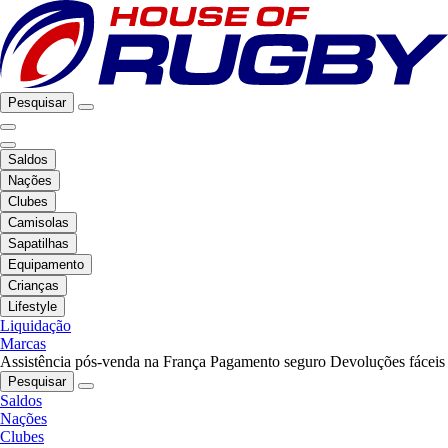
Pesquisar
Saldos
Nações
Clubes
Camisolas
Sapatilhas
Equipamento
Crianças
Lifestyle
Liquidação
Marcas
Assistência pós-venda na França
Pagamento seguro
Devoluções fáceis
Pesquisar
Saldos
Nações
Clubes