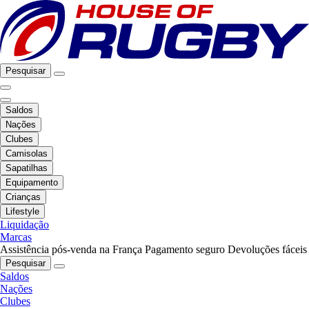
Pesquisar
Saldos
Nações
Clubes
Camisolas
Sapatilhas
Equipamento
Crianças
Lifestyle
Liquidação
Marcas
Assistência pós-venda na França
Pagamento seguro
Devoluções fáceis
Pesquisar
Saldos
Nações
Clubes