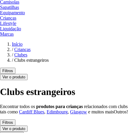
Camisolas
Sapatilhas
Equipamento
Crianças
Lifestyle
Liquidação
Marcas
Início
/
Crianças
/
Clubes
/
Clubs estrangeiros
Filtros
Ver o produto
Clubs estrangeiros
Encontrar todos os
produtos para crianças
relacionados com clubs
tais como
Cardiff Blues
,
Edimbourg
,
Glasgow
e muitos maisOutros!
Filtros
Ver o produto