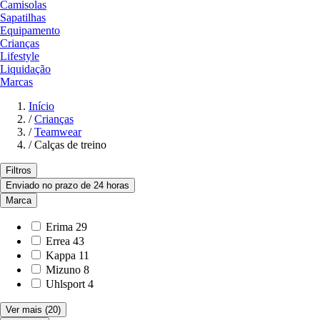
Camisolas
Sapatilhas
Equipamento
Crianças
Lifestyle
Liquidação
Marcas
Início
/
Crianças
/
Teamwear
/
Calças de treino
Filtros
Enviado no prazo de 24 horas
Marca
Erima
29
Errea
43
Kappa
11
Mizuno
8
Uhlsport
4
Ver mais
(20)