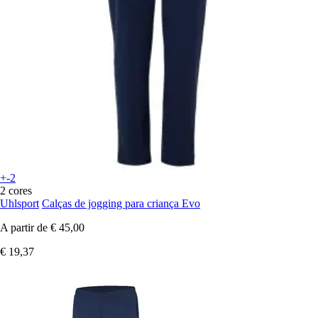
+-2
2 cores
Uhlsport
Calças de jogging para criança Evo
A partir de
€ 45,00
€ 19,37