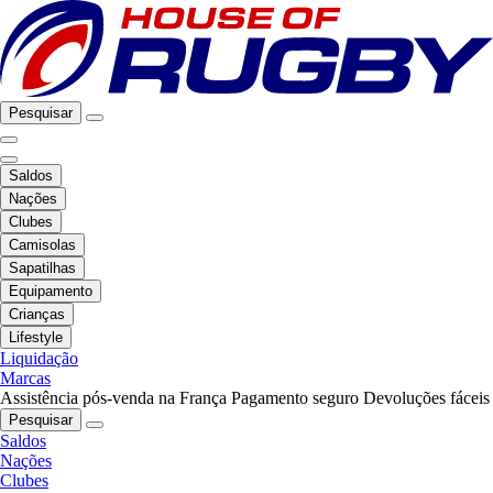
Pesquisar
Saldos
Nações
Clubes
Camisolas
Sapatilhas
Equipamento
Crianças
Lifestyle
Liquidação
Marcas
Assistência pós-venda na França
Pagamento seguro
Devoluções fáceis
Pesquisar
Saldos
Nações
Clubes