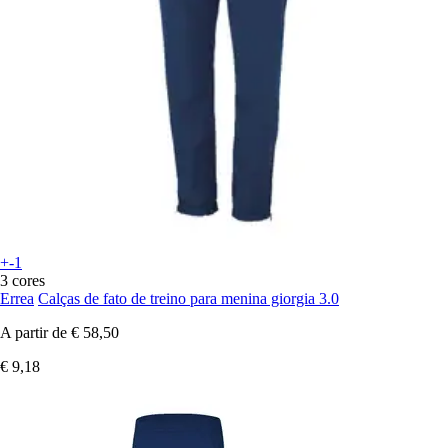
+-1
3 cores
Errea
Calças de fato de treino para menina giorgia 3.0
A partir de
€ 58,50
€ 9,18