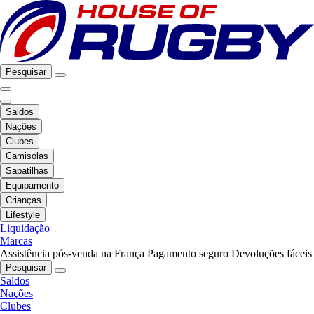
Pesquisar
Saldos
Nações
Clubes
Camisolas
Sapatilhas
Equipamento
Crianças
Lifestyle
Liquidação
Marcas
Assistência pós-venda na França
Pagamento seguro
Devoluções fáceis
Pesquisar
Saldos
Nações
Clubes