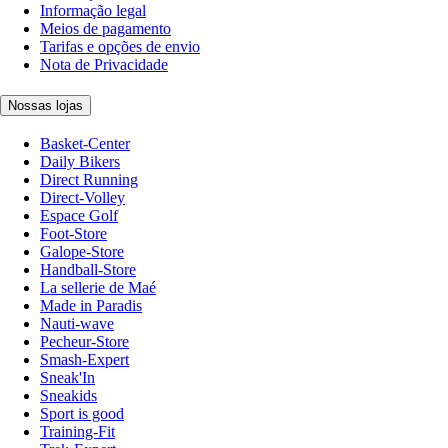
Informação legal
Meios de pagamento
Tarifas e opções de envio
Nota de Privacidade
Nossas lojas
Basket-Center
Daily Bikers
Direct Running
Direct-Volley
Espace Golf
Foot-Store
Galope-Store
Handball-Store
La sellerie de Maé
Made in Paradis
Nauti-wave
Pecheur-Store
Smash-Expert
Sneak'In
Sneakids
Sport is good
Training-Fit