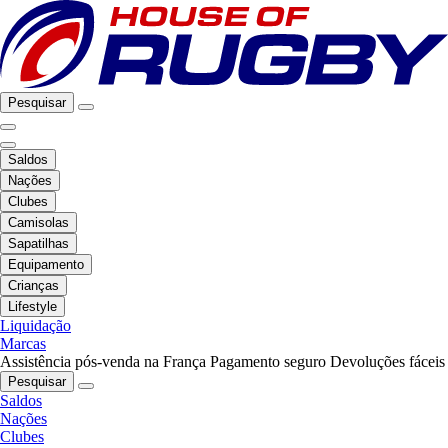
Pesquisar
Saldos
Nações
Clubes
Camisolas
Sapatilhas
Equipamento
Crianças
Lifestyle
Liquidação
Marcas
Assistência pós-venda na França
Pagamento seguro
Devoluções fáceis
Pesquisar
Saldos
Nações
Clubes