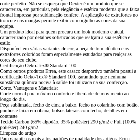
corte perfeito. Não se esqueça que Dexter é um produto que se
caracteriza, em particular, pela elegância e estética moderna que a faixa
frontal impressa por sublimação confere. A aplicação de extrafortes no
tronco e nas mangas permite exibir com orgulho as cores da sua
equipa.
Um produto ideal para quem procura um look moderno e atual,
caracterizado por detalhes sofisticados que realçam a sua estética e
estilo.
Disponível em várias variantes de cor, a peça de tom idêntico e os
extrafortes coloridos foram especialmente estudados para realçar as
cores do seu clube.
Certificação Oeko-Tex® Standard 100
Como outros produtos Errea, este casaco desportivo também possui a
certificação Oeko-Tex® Standard 100, garantindo que nenhuma
substância química nociva à saúde foi utilizada na sua confecção.
Corte, Vantagens e Materiais:
Corte normal para máximo conforto e liberdade de movimento ao
longo do dia.
Peça sublimada, fecho de cima a baixo, fecho no colarinho com botão,
punhos e faixa em ribana, bolsos laterais com fecho, detalhes em
contraste
Tecido Carbon (65% algodão, 35% poliéster) 290 g/m2 e Full (100%
poliéster) 240 g/m2
Limpeza do artigo
Para garantir os mais altos padrões de qualidade dos artigos, Errea