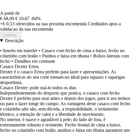
A partir de
€ 68,00
€ 10,67
-84%
+€ 0,53
oferecidos na sua proxima encomenda
Creditados apos a
validacao da sua encomenda
Loading...
Descrição
• Inserto em transfer • Casaco com fecho de cima a baixo, fecho no
colarinho com botão • Punhos e faixa em ribana • Bolsos laterais com
fecho • Detalhes em contraste
Casaco Dexter Errea
Dexter é o casaco Errea perfeito para lazer e apresentações. As
características do seu corte tornam-no ideal para rapazes e raparigas
desportistas.
Casaco Dexter: pode usá-lo todos os dias
Independentemente do desporto que pratica, o casaco com fecho
Dexter é perfeito para usar antes e depois dos jogos, para ir aos treinos
ou para o lazer longe do campo. As vantagens deste casaco com fecho
e colarinho alto são, sem dúvida, a respirabilidade, o isolamento
térmico, a retenção de calor e a liberdade de movimento.
No interior, é suave e agradável à pele; do lado de fora, é
extremamente robusto e resistente. Fecho frontal de cima a baixo,
fecho no colarinho com botão, punhos e faixa em ribana garantem um