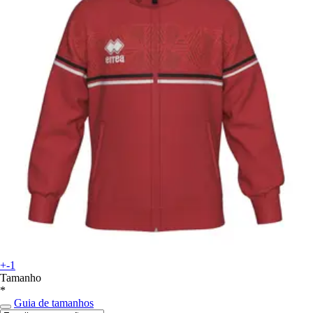
+-1
Tamanho
*
Guia de tamanhos