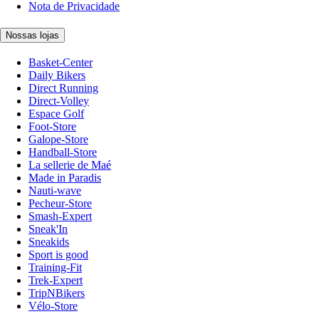
Nota de Privacidade
Nossas lojas
Basket-Center
Daily Bikers
Direct Running
Direct-Volley
Espace Golf
Foot-Store
Galope-Store
Handball-Store
La sellerie de Maé
Made in Paradis
Nauti-wave
Pecheur-Store
Smash-Expert
Sneak'In
Sneakids
Sport is good
Training-Fit
Trek-Expert
TripNBikers
Vélo-Store