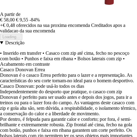
A partir de
€ 58,00
€ 9,55
-84%
+€ 0,48
oferecidos na sua proxima encomenda
Creditados apos a
validacao da sua encomenda
Loading...
Descrição
• Inserido em transfer • Casaco com zip até cima, fecho no pescoço
com botão • Punhos e faixa em ribana • Bolsos laterais com zip •
Acabamento em contraste
Casaco Donovan Errea
Donovan é o casaco Errea perfeito para o lazer e a representação. As
características do seu corte tornam-no ideal para o homem desportivo.
Casaco Donovan: pode usá-lo todos os dias
Independentemente do desporto que pratique, o casaco com zip
Donovan é perfeito para ser usado antes e depois dos jogos, para ir a
treinos ou para o lazer fora do campo. As vantagens deste casaco com
zip e gola alta são, sem dúvida, a respirabilidade, o isolamento térmico,
a conservação do calor e a liberdade de movimento.
Por dentro, é felpuda para garantir calor e conforto; por fora, é semi-
brilhante e extremamente robusta. Zip frontal até cima, fecho na gola
com botão, punhos e faixa em ribana garantem um corte perfeito. Os
bolsos laterais com zip permitem ter os seus objetos mais importantes