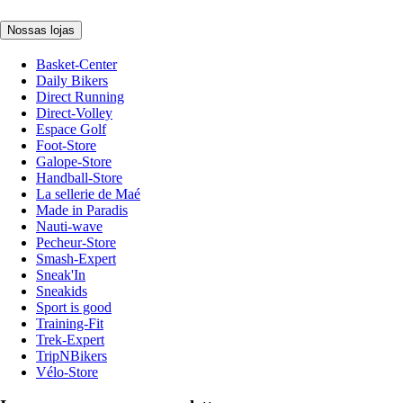
Nossas lojas
Basket-Center
Daily Bikers
Direct Running
Direct-Volley
Espace Golf
Foot-Store
Galope-Store
Handball-Store
La sellerie de Maé
Made in Paradis
Nauti-wave
Pecheur-Store
Smash-Expert
Sneak'In
Sneakids
Sport is good
Training-Fit
Trek-Expert
TripNBikers
Vélo-Store