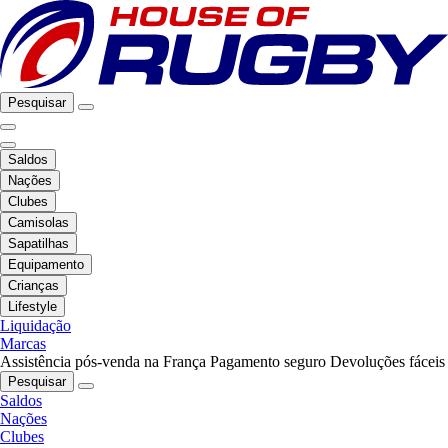
Pesquisar
Saldos
Nações
Clubes
Camisolas
Sapatilhas
Equipamento
Crianças
Lifestyle
Liquidação
Marcas
Assistência pós-venda na França
Pagamento seguro
Devoluções fáceis
Pesquisar
Saldos
Nações
Clubes