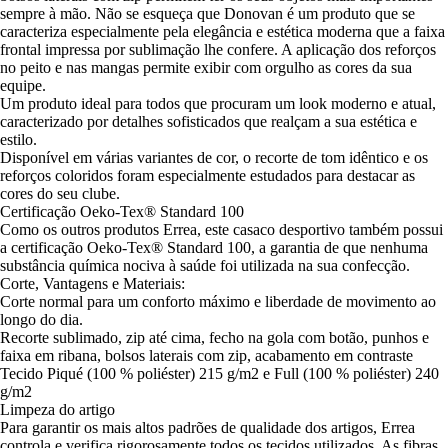
sempre à mão. Não se esqueça que Donovan é um produto que se
caracteriza especialmente pela elegância e estética moderna que a faixa
frontal impressa por sublimação lhe confere. A aplicação dos reforços
no peito e nas mangas permite exibir com orgulho as cores da sua
equipe.
Um produto ideal para todos que procuram um look moderno e atual,
caracterizado por detalhes sofisticados que realçam a sua estética e
estilo.
Disponível em várias variantes de cor, o recorte de tom idêntico e os
reforços coloridos foram especialmente estudados para destacar as
cores do seu clube.
Certificação Oeko-Tex® Standard 100
Como os outros produtos Errea, este casaco desportivo também possui
a certificação Oeko-Tex® Standard 100, a garantia de que nenhuma
substância química nociva à saúde foi utilizada na sua confecção.
Corte, Vantagens e Materiais:
Corte normal para um conforto máximo e liberdade de movimento ao
longo do dia.
Recorte sublimado, zip até cima, fecho na gola com botão, punhos e
faixa em ribana, bolsos laterais com zip, acabamento em contraste
Tecido Piqué (100 % poliéster) 215 g/m2 e Full (100 % poliéster) 240
g/m2
Limpeza do artigo
Para garantir os mais altos padrões de qualidade dos artigos, Errea
controla e verifica rigorosamente todos os tecidos utilizados. As fibras