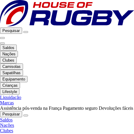
Pesquisar
Saldos
Nações
Clubes
Camisolas
Sapatilhas
Equipamento
Crianças
Lifestyle
Liquidação
Marcas
Assistência pós-venda na França
Pagamento seguro
Devoluções fáceis
Pesquisar
Saldos
Nações
Clubes