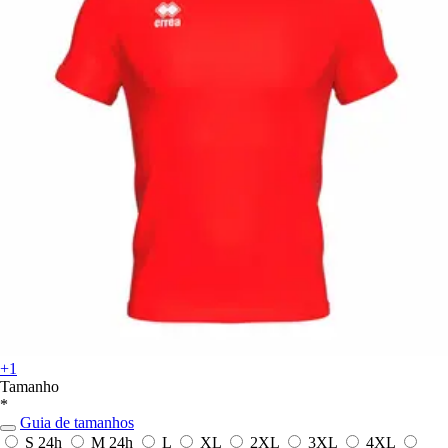
+1
Tamanho
*
Guia de tamanhos
S
24h
M
24h
L
XL
2XL
3XL
4XL