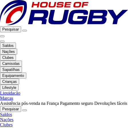
Pesquisar
Saldos
Nações
Clubes
Camisolas
Sapatilhas
Equipamento
Crianças
Lifestyle
Liquidação
Marcas
Assistência pós-venda na França
Pagamento seguro
Devoluções fáceis
Pesquisar
Saldos
Nações
Clubes