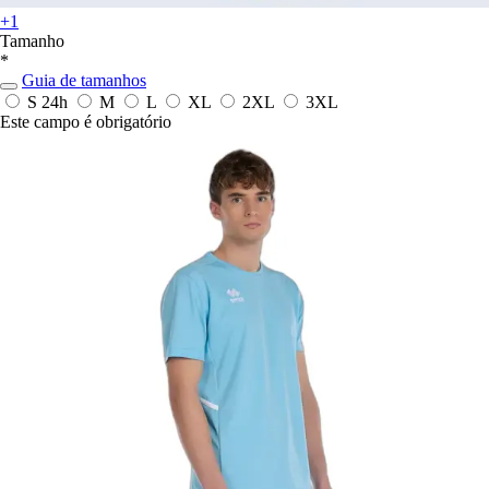
+1
Tamanho
*
Guia de tamanhos
S
24h
M
L
XL
2XL
3XL
Este campo é obrigatório