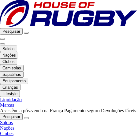
Pesquisar
Saldos
Nações
Clubes
Camisolas
Sapatilhas
Equipamento
Crianças
Lifestyle
Liquidação
Marcas
Assistência pós-venda na França
Pagamento seguro
Devoluções fáceis
Pesquisar
Saldos
Nações
Clubes