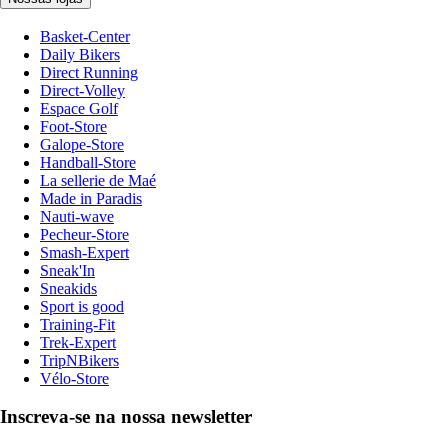
Basket-Center
Daily Bikers
Direct Running
Direct-Volley
Espace Golf
Foot-Store
Galope-Store
Handball-Store
La sellerie de Maé
Made in Paradis
Nauti-wave
Pecheur-Store
Smash-Expert
Sneak'In
Sneakids
Sport is good
Training-Fit
Trek-Expert
TripNBikers
Vélo-Store
Inscreva-se na nossa newsletter