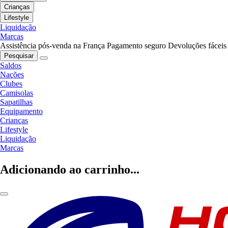
Crianças
Lifestyle
Liquidação
Marcas
Assistência pós-venda na França
Pagamento seguro
Devoluções fáceis
Pesquisar
Saldos
Nações
Clubes
Camisolas
Sapatilhas
Equipamento
Crianças
Lifestyle
Liquidação
Marcas
Adicionando ao carrinho...