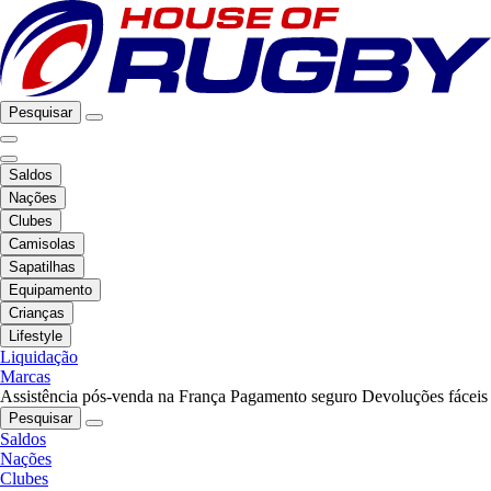
Pesquisar
Saldos
Nações
Clubes
Camisolas
Sapatilhas
Equipamento
Crianças
Lifestyle
Liquidação
Marcas
Assistência pós-venda na França
Pagamento seguro
Devoluções fáceis
Pesquisar
Saldos
Nações
Clubes