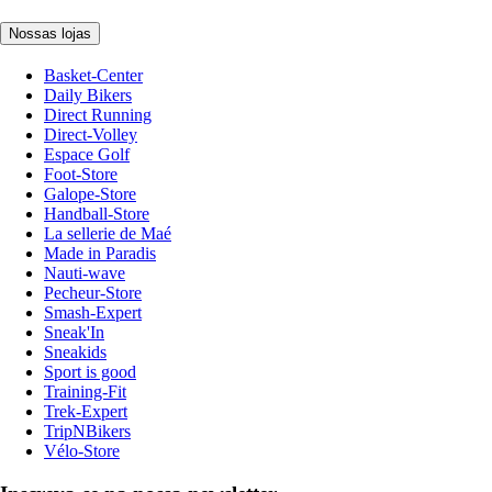
Nossas lojas
Basket-Center
Daily Bikers
Direct Running
Direct-Volley
Espace Golf
Foot-Store
Galope-Store
Handball-Store
La sellerie de Maé
Made in Paradis
Nauti-wave
Pecheur-Store
Smash-Expert
Sneak'In
Sneakids
Sport is good
Training-Fit
Trek-Expert
TripNBikers
Vélo-Store