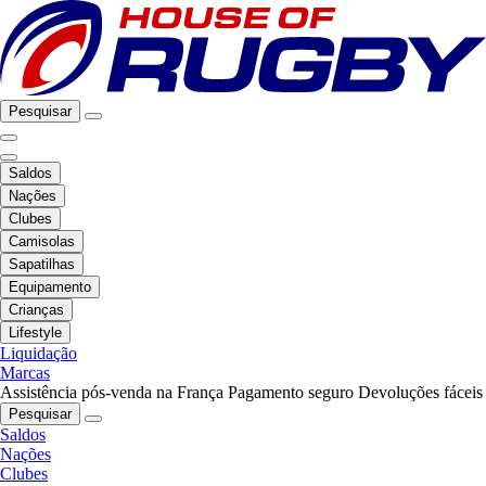
Pesquisar
Saldos
Nações
Clubes
Camisolas
Sapatilhas
Equipamento
Crianças
Lifestyle
Liquidação
Marcas
Assistência pós-venda na França
Pagamento seguro
Devoluções fáceis
Pesquisar
Saldos
Nações
Clubes