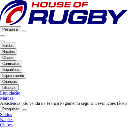
Pesquisar
Saldos
Nações
Clubes
Camisolas
Sapatilhas
Equipamento
Crianças
Lifestyle
Liquidação
Marcas
Assistência pós-venda na França
Pagamento seguro
Devoluções fáceis
Pesquisar
Saldos
Nações
Clubes