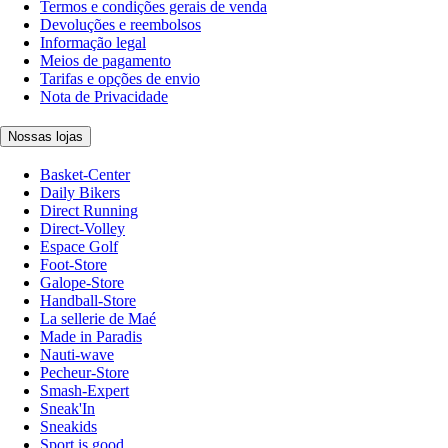
Termos e condições gerais de venda
Devoluções e reembolsos
Informação legal
Meios de pagamento
Tarifas e opções de envio
Nota de Privacidade
Nossas lojas
Basket-Center
Daily Bikers
Direct Running
Direct-Volley
Espace Golf
Foot-Store
Galope-Store
Handball-Store
La sellerie de Maé
Made in Paradis
Nauti-wave
Pecheur-Store
Smash-Expert
Sneak'In
Sneakids
Sport is good