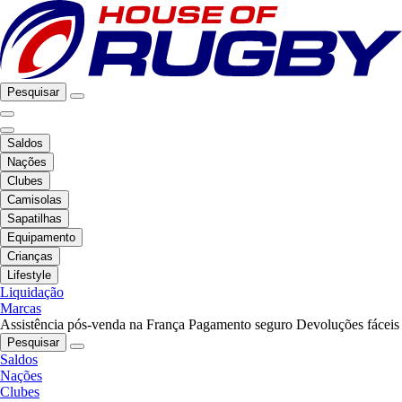
Pesquisar
Saldos
Nações
Clubes
Camisolas
Sapatilhas
Equipamento
Crianças
Lifestyle
Liquidação
Marcas
Assistência pós-venda na França
Pagamento seguro
Devoluções fáceis
Pesquisar
Saldos
Nações
Clubes