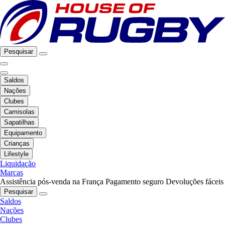
Pesquisar
Saldos
Nações
Clubes
Camisolas
Sapatilhas
Equipamento
Crianças
Lifestyle
Liquidação
Marcas
Assistência pós-venda na França
Pagamento seguro
Devoluções fáceis
Pesquisar
Saldos
Nações
Clubes