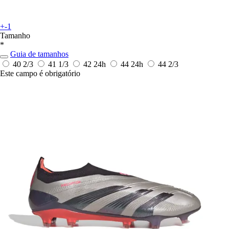
+-1
Tamanho
*
Guia de tamanhos
40 2/3
41 1/3
42
24h
44
24h
44 2/3
Este campo é obrigatório