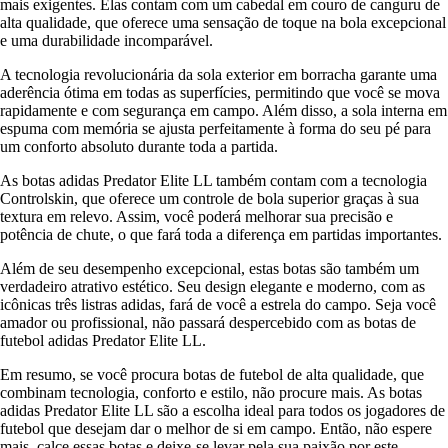
mais exigentes. Elas contam com um cabedal em couro de canguru de
alta qualidade, que oferece uma sensação de toque na bola excepcional
e uma durabilidade incomparável.
A tecnologia revolucionária da sola exterior em borracha garante uma
aderência ótima em todas as superfícies, permitindo que você se mova
rapidamente e com segurança em campo. Além disso, a sola interna em
espuma com memória se ajusta perfeitamente à forma do seu pé para
um conforto absoluto durante toda a partida.
As botas adidas Predator Elite LL também contam com a tecnologia
Controlskin, que oferece um controle de bola superior graças à sua
textura em relevo. Assim, você poderá melhorar sua precisão e
potência de chute, o que fará toda a diferença em partidas importantes.
Além de seu desempenho excepcional, estas botas são também um
verdadeiro atrativo estético. Seu design elegante e moderno, com as
icônicas três listras adidas, fará de você a estrela do campo. Seja você
amador ou profissional, não passará despercebido com as botas de
futebol adidas Predator Elite LL.
Em resumo, se você procura botas de futebol de alta qualidade, que
combinam tecnologia, conforto e estilo, não procure mais. As botas
adidas Predator Elite LL são a escolha ideal para todos os jogadores de
futebol que desejam dar o melhor de si em campo. Então, não espere
mais, calce essas botas e deixe-se levar pela sua paixão por este