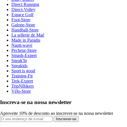
Direct Running
Direct-Volley
Espace Golf
Foot-Store
Galope-Store
Handball-Store
La sellerie de Maé
Made in Paradis
Nauti-wave
Pecheur-Store
Smash-Expert
Sneak'In
Sneakids
Sport is good
Training-Fit
Trek-Expert
TripNBikers
Vélo-Store
Inscreva-se na nossa newsletter
Aproveite 10% de desconto ao inscrever-se na nossa newsletter
Inscrever-se