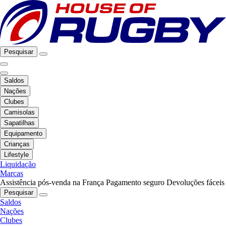
Pesquisar
Saldos
Nações
Clubes
Camisolas
Sapatilhas
Equipamento
Crianças
Lifestyle
Liquidação
Marcas
Assistência pós-venda na França
Pagamento seguro
Devoluções fáceis
Pesquisar
Saldos
Nações
Clubes