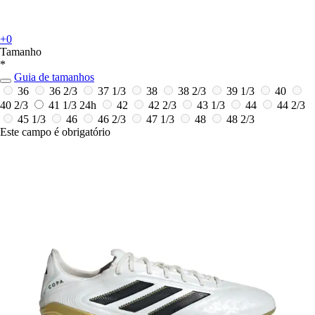
+0
Tamanho
*
Guia de tamanhos
36
36 2/3
37 1/3
38
38 2/3
39 1/3
40
40 2/3
41 1/3
24h
42
42 2/3
43 1/3
44
44 2/3
45 1/3
46
46 2/3
47 1/3
48
48 2/3
Este campo é obrigatório