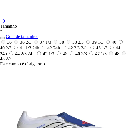
+0
Tamanho
*
Guia de tamanhos
36
36 2/3
37 1/3
38
38 2/3
39 1/3
40
40 2/3
41 1/3
24h
42
24h
42 2/3
24h
43 1/3
44
24h
44 2/3
24h
45 1/3
46
46 2/3
47 1/3
48
48 2/3
Este campo é obrigatório