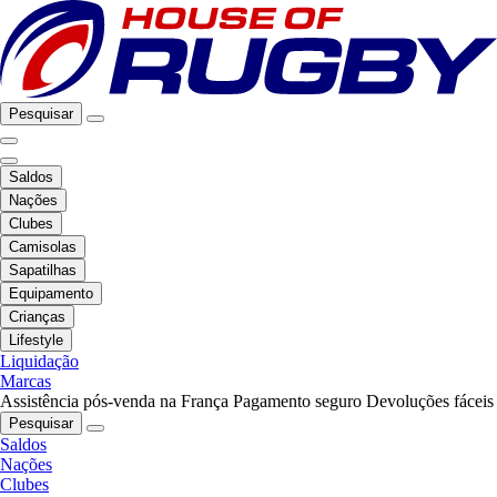
Pesquisar
Saldos
Nações
Clubes
Camisolas
Sapatilhas
Equipamento
Crianças
Lifestyle
Liquidação
Marcas
Assistência pós-venda na França
Pagamento seguro
Devoluções fáceis
Pesquisar
Saldos
Nações
Clubes