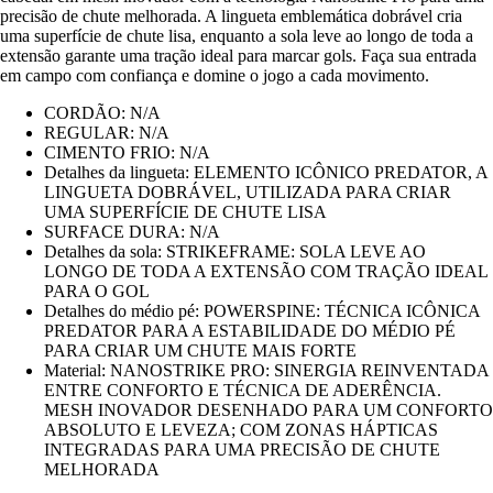
precisão de chute melhorada. A lingueta emblemática dobrável cria
uma superfície de chute lisa, enquanto a sola leve ao longo de toda a
extensão garante uma tração ideal para marcar gols. Faça sua entrada
em campo com confiança e domine o jogo a cada movimento.
CORDÃO: N/A
REGULAR: N/A
CIMENTO FRIO: N/A
Detalhes da lingueta: ELEMENTO ICÔNICO PREDATOR, A
LINGUETA DOBRÁVEL, UTILIZADA PARA CRIAR
UMA SUPERFÍCIE DE CHUTE LISA
SURFACE DURA: N/A
Detalhes da sola: STRIKEFRAME: SOLA LEVE AO
LONGO DE TODA A EXTENSÃO COM TRAÇÃO IDEAL
PARA O GOL
Detalhes do médio pé: POWERSPINE: TÉCNICA ICÔNICA
PREDATOR PARA A ESTABILIDADE DO MÉDIO PÉ
PARA CRIAR UM CHUTE MAIS FORTE
Material: NANOSTRIKE PRO: SINERGIA REINVENTADA
ENTRE CONFORTO E TÉCNICA DE ADERÊNCIA.
MESH INOVADOR DESENHADO PARA UM CONFORTO
ABSOLUTO E LEVEZA; COM ZONAS HÁPTICAS
INTEGRADAS PARA UMA PRECISÃO DE CHUTE
MELHORADA