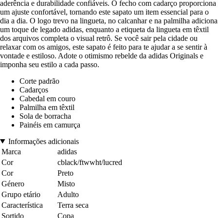
aderência e durabilidade confiáveis. O fecho com cadarço proporciona
um ajuste confortável, tornando este sapatо um item essencial para o
dia a dia. O logo trevo na lingueta, no calcanhar e na palmilha adiciona
um toque de legado adidas, enquanto a etiqueta da lingueta em têxtil
dos arquivos completa o visual retrô. Se você sair pela cidade ou
relaxar com os amigos, este sapatо é feito para te ajudar a se sentir à
vontade e estiloso. Adote o otimismo rebelde da adidas Originals e
imponha seu estilo a cada passo.
Corte padrão
Cadarços
Cabedal em couro
Palmilha em têxtil
Sola de borracha
Painéis em camurça
Informações adicionais
Marca
adidas
Cor
cblack/ftwwht/lucred
Cor
Preto
Género
Misto
Grupo etário
Adulto
Característica
Terra seca
Sortido
Copa