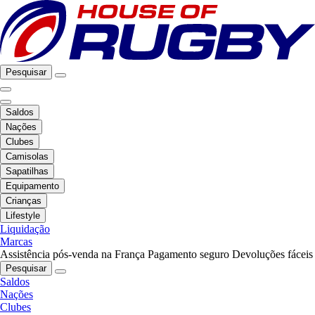
Pesquisar
Saldos
Nações
Clubes
Camisolas
Sapatilhas
Equipamento
Crianças
Lifestyle
Liquidação
Marcas
Assistência pós-venda na França
Pagamento seguro
Devoluções fáceis
Pesquisar
Saldos
Nações
Clubes