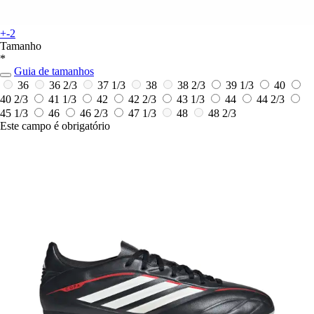
+-2
Tamanho
*
Guia de tamanhos
36
36 2/3
37 1/3
38
38 2/3
39 1/3
40
40 2/3
41 1/3
42
42 2/3
43 1/3
44
44 2/3
45 1/3
46
46 2/3
47 1/3
48
48 2/3
Este campo é obrigatório