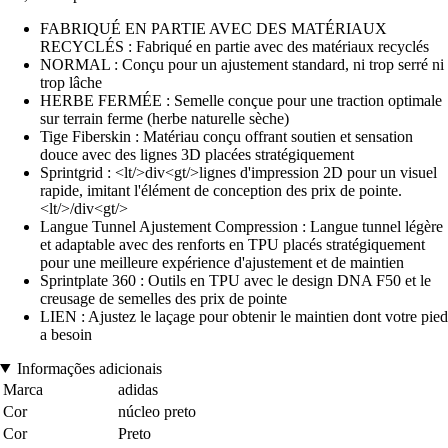
FABRIQUÉ EN PARTIE AVEC DES MATÉRIAUX
RECYCLÉS : Fabriqué en partie avec des matériaux recyclés
NORMAL : Conçu pour un ajustement standard, ni trop serré ni
trop lâche
HERBE FERMÉE : Semelle conçue pour une traction optimale
sur terrain ferme (herbe naturelle sèche)
Tige Fiberskin : Matériau conçu offrant soutien et sensation
douce avec des lignes 3D placées stratégiquement
Sprintgrid : <lt/>div<gt/>lignes d'impression 2D pour un visuel
rapide, imitant l'élément de conception des prix de pointe.
<lt/>/div<gt/>
Langue Tunnel Ajustement Compression : Langue tunnel légère
et adaptable avec des renforts en TPU placés stratégiquement
pour une meilleure expérience d'ajustement et de maintien
Sprintplate 360 : Outils en TPU avec le design DNA F50 et le
creusage de semelles des prix de pointe
LIEN : Ajustez le laçage pour obtenir le maintien dont votre pied
a besoin
Informações adicionais
Marca
adidas
Cor
núcleo preto
Cor
Preto