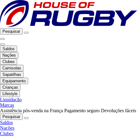
Pesquisar
Saldos
Nações
Clubes
Camisolas
Sapatilhas
Equipamento
Crianças
Lifestyle
Liquidação
Marcas
Assistência pós-venda na França
Pagamento seguro
Devoluções fáceis
Pesquisar
Saldos
Nações
Clubes