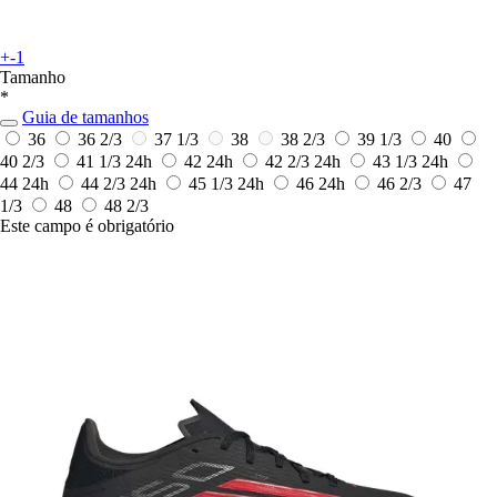
+-1
Tamanho
*
Guia de tamanhos
36
36 2/3
37 1/3
38
38 2/3
39 1/3
40
40 2/3
41 1/3
24h
42
24h
42 2/3
24h
43 1/3
24h
44
24h
44 2/3
24h
45 1/3
24h
46
24h
46 2/3
47
1/3
48
48 2/3
Este campo é obrigatório