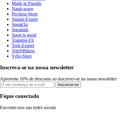
Made in Paradis
Nauti-wave
Pecheur-Store
Smash-Expert
Sneak'In
Sneakids
Sport is good
Training-Fit
Trek-Expert
TripNBikers
Vélo-Store
Inscreva-se na nossa newsletter
Aproveite 10% de desconto ao inscrever-se na nossa newsletter
Inscrever-se
Fique conectado
Encontre-nos nas redes sociais