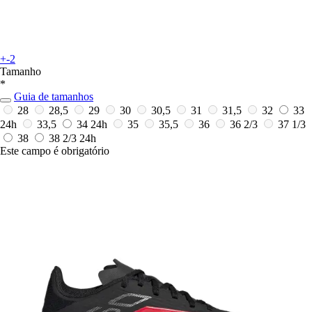
+-2
Tamanho
*
Guia de tamanhos
28
28,5
29
30
30,5
31
31,5
32
33
24h
33,5
34
24h
35
35,5
36
36 2/3
37 1/3
38
38 2/3
24h
Este campo é obrigatório