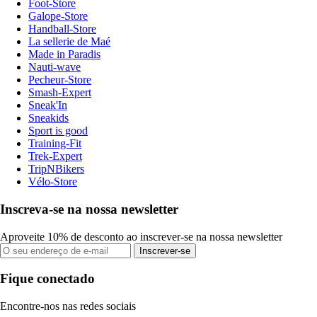
Foot-Store
Galope-Store
Handball-Store
La sellerie de Maé
Made in Paradis
Nauti-wave
Pecheur-Store
Smash-Expert
Sneak'In
Sneakids
Sport is good
Training-Fit
Trek-Expert
TripNBikers
Vélo-Store
Inscreva-se na nossa newsletter
Aproveite 10% de desconto ao inscrever-se na nossa newsletter
Inscrever-se
Fique conectado
Encontre-nos nas redes sociais