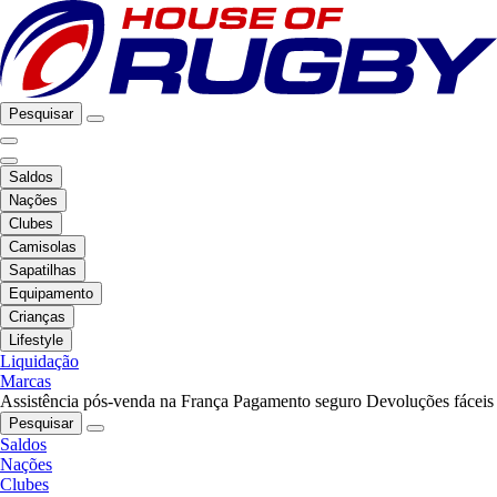
Pesquisar
Saldos
Nações
Clubes
Camisolas
Sapatilhas
Equipamento
Crianças
Lifestyle
Liquidação
Marcas
Assistência pós-venda na França
Pagamento seguro
Devoluções fáceis
Pesquisar
Saldos
Nações
Clubes