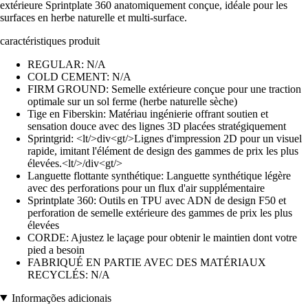
extérieure Sprintplate 360 anatomiquement conçue, idéale pour les
surfaces en herbe naturelle et multi-surface.
caractéristiques produit
REGULAR: N/A
COLD CEMENT: N/A
FIRM GROUND: Semelle extérieure conçue pour une traction
optimale sur un sol ferme (herbe naturelle sèche)
Tige en Fiberskin: Matériau ingénierie offrant soutien et
sensation douce avec des lignes 3D placées stratégiquement
Sprintgrid: <lt/>div<gt/>Lignes d'impression 2D pour un visuel
rapide, imitant l'élément de design des gammes de prix les plus
élevées.<lt/>/div<gt/>
Languette flottante synthétique: Languette synthétique légère
avec des perforations pour un flux d'air supplémentaire
Sprintplate 360: Outils en TPU avec ADN de design F50 et
perforation de semelle extérieure des gammes de prix les plus
élevées
CORDE: Ajustez le laçage pour obtenir le maintien dont votre
pied a besoin
FABRIQUÉ EN PARTIE AVEC DES MATÉRIAUX
RECYCLÉS: N/A
Informações adicionais