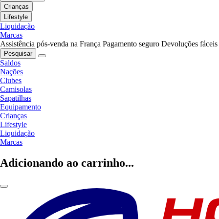
Crianças
Lifestyle
Liquidação
Marcas
Assistência pós-venda na França
Pagamento seguro
Devoluções fáceis
Pesquisar
Saldos
Nações
Clubes
Camisolas
Sapatilhas
Equipamento
Crianças
Lifestyle
Liquidação
Marcas
Adicionando ao carrinho...