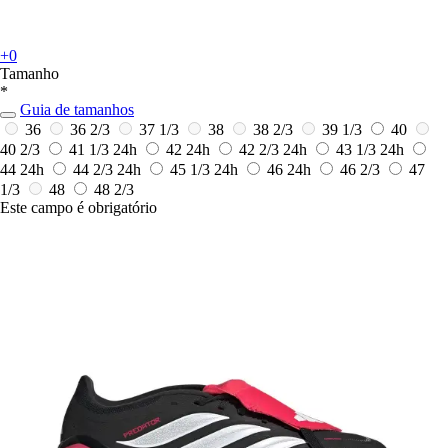
+0
Tamanho
*
Guia de tamanhos
36
36 2/3
37 1/3
38
38 2/3
39 1/3
40
40 2/3
41 1/3
24h
42
24h
42 2/3
24h
43 1/3
24h
44
24h
44 2/3
24h
45 1/3
24h
46
24h
46 2/3
47
1/3
48
48 2/3
Este campo é obrigatório