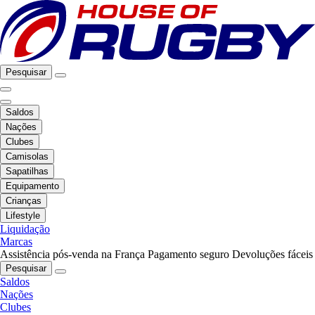
Pesquisar
Saldos
Nações
Clubes
Camisolas
Sapatilhas
Equipamento
Crianças
Lifestyle
Liquidação
Marcas
Assistência pós-venda na França
Pagamento seguro
Devoluções fáceis
Pesquisar
Saldos
Nações
Clubes