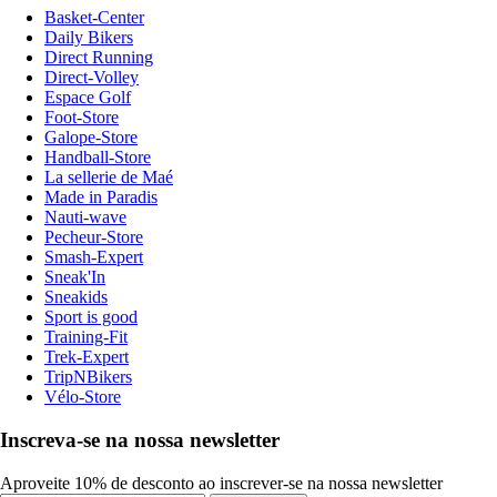
Basket-Center
Daily Bikers
Direct Running
Direct-Volley
Espace Golf
Foot-Store
Galope-Store
Handball-Store
La sellerie de Maé
Made in Paradis
Nauti-wave
Pecheur-Store
Smash-Expert
Sneak'In
Sneakids
Sport is good
Training-Fit
Trek-Expert
TripNBikers
Vélo-Store
Inscreva-se na nossa newsletter
Aproveite 10% de desconto ao inscrever-se na nossa newsletter