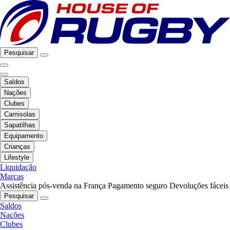
Pesquisar
Saldos
Nações
Clubes
Camisolas
Sapatilhas
Equipamento
Crianças
Lifestyle
Liquidação
Marcas
Assistência pós-venda na França
Pagamento seguro
Devoluções fáceis
Pesquisar
Saldos
Nações
Clubes