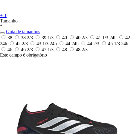
+-1
Tamanho
*
Guia de tamanhos
38
38 2/3
39 1/3
40
40 2/3
41 1/3
24h
42
24h
42 2/3
43 1/3
24h
44
24h
44 2/3
45 1/3
24h
46
46 2/3
47 1/3
48
48 2/3
Este campo é obrigatório