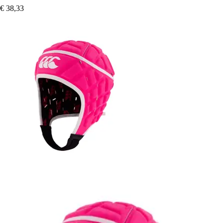
€ 38,33