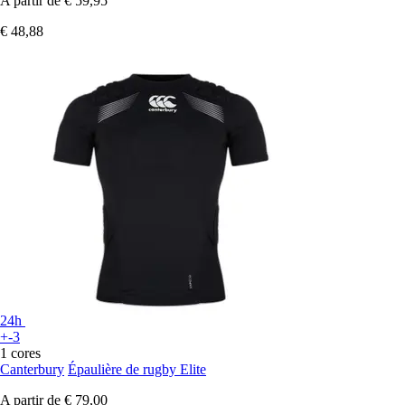
A partir de
€ 59,95
€ 48,88
24h
+-3
1 cores
Canterbury
Épaulière de rugby Elite
A partir de
€ 79,00