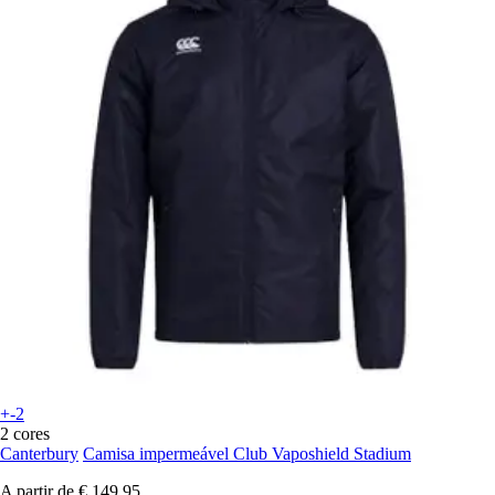
+-2
2 cores
Canterbury
Camisa impermeável Club Vaposhield Stadium
A partir de
€ 149,95