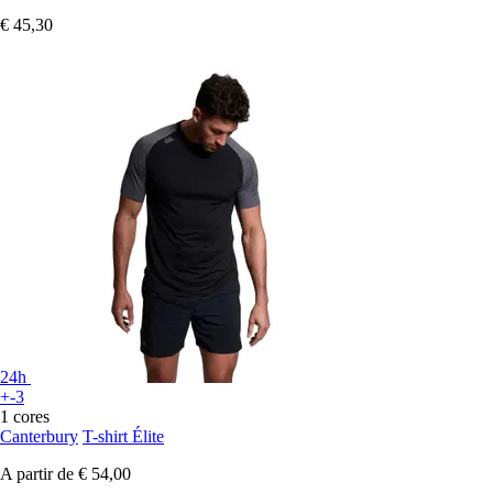
€ 45,30
24h
+-3
1 cores
Canterbury
T-shirt Élite
A partir de
€ 54,00