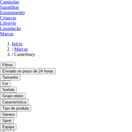
Camisolas
Sapatilhas
Equipamento
Crianças
Lifestyle
Liquidação
Marcas
Início
/
Marcas
/
Canterbury
Filtros
Enviado no prazo de 24 horas
Tamanho
Cor
Sortido
Grupo etário
Característica
Tipo de produto
Género
Sport
Equipa