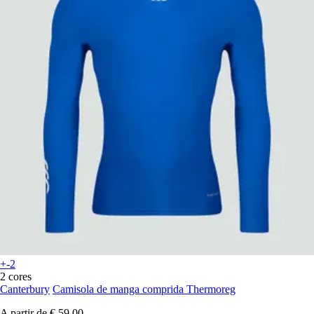
+-2
2 cores
Canterbury
Camisola de manga comprida Thermoreg
A partir de
€ 59,00