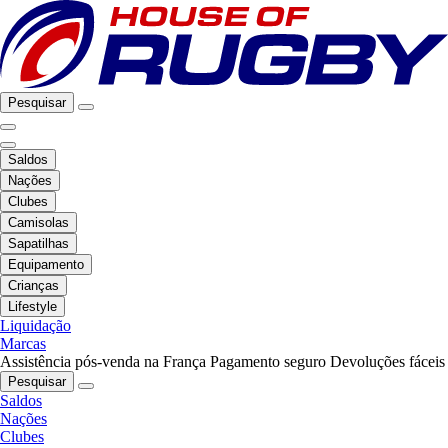
Pesquisar
Saldos
Nações
Clubes
Camisolas
Sapatilhas
Equipamento
Crianças
Lifestyle
Liquidação
Marcas
Assistência pós-venda na França
Pagamento seguro
Devoluções fáceis
Pesquisar
Saldos
Nações
Clubes