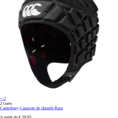
+-2
2 cores
Canterbury
Capacete de râguebi Raze
A partir de
€ 59,95