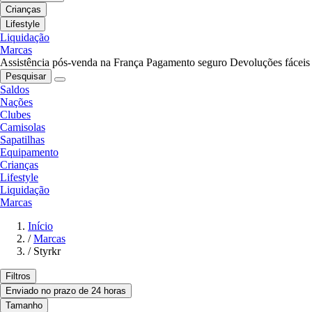
Crianças
Lifestyle
Liquidação
Marcas
Assistência pós-venda na França
Pagamento seguro
Devoluções fáceis
Pesquisar
Saldos
Nações
Clubes
Camisolas
Sapatilhas
Equipamento
Crianças
Lifestyle
Liquidação
Marcas
Início
/
Marcas
/
Styrkr
Filtros
Enviado no prazo de 24 horas
Tamanho