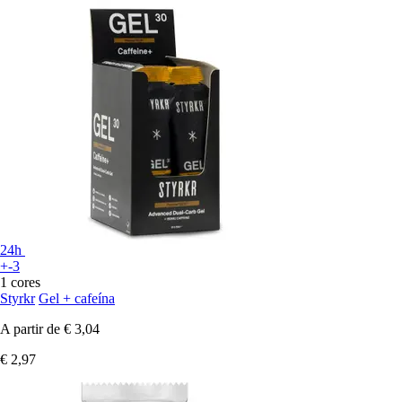
24h
+-3
1 cores
Styrkr
Gel + cafeína
A partir de
€ 3,04
€ 2,97