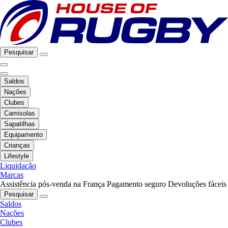
Pesquisar
Saldos
Nações
Clubes
Camisolas
Sapatilhas
Equipamento
Crianças
Lifestyle
Liquidação
Marcas
Assistência pós-venda na França
Pagamento seguro
Devoluções fáceis
Pesquisar
Saldos
Nações
Clubes